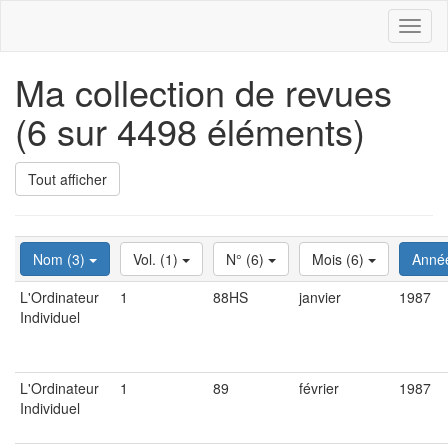
Toggl
naviga
Ma collection de revues
(6 sur 4498 éléments)
Tout afficher
Nom (3)
Vol. (1)
N° (6)
Mois (6)
Anné
L'Ordinateur
1
88HS
janvier
1987
Individuel
L'Ordinateur
1
89
février
1987
Individuel