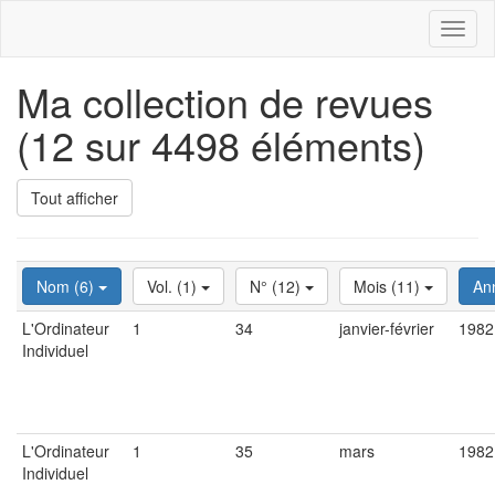
Toggl
naviga
Ma collection de revues
(12 sur 4498 éléments)
Tout afficher
Nom (6)
Vol. (1)
N° (12)
Mois (11)
An
L'Ordinateur
1
34
janvier-février
1982
Individuel
L'Ordinateur
1
35
mars
1982
Individuel