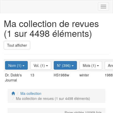
Toggl
naviga
Ma collection de revues
(1 sur 4498 éléments)
Tout afficher
Nom (1)
Vol. (1)
N° (396)
Mois (1)
An
Dr. Dobb's
13
HS1988w
winter
1988
Journal
Ma collection
Ma collection de revues (1 sur 4498 éléments)
Page visitée 10069 fois