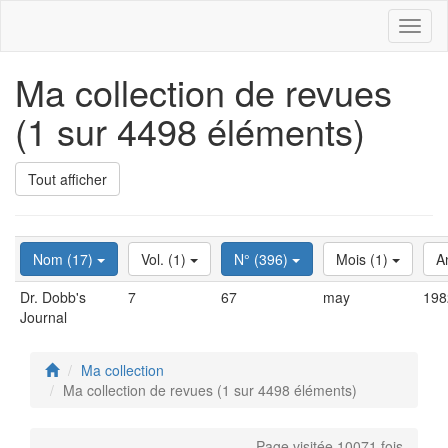
Toggl
naviga
Ma collection de revues
(1 sur 4498 éléments)
Tout afficher
Nom (17)
Vol. (1)
N° (396)
Mois (1)
A
Dr. Dobb's
7
67
may
198
Journal
Ma collection
Ma collection de revues (1 sur 4498 éléments)
Page visitée 10071 fois