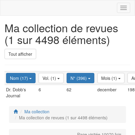
Toggl
naviga
Ma collection de revues
(1 sur 4498 éléments)
Tout afficher
Nom (17)
Vol. (1)
N° (396)
Mois (1)
A
Dr. Dobb's
6
62
december
198
Journal
Ma collection
Ma collection de revues (1 sur 4498 éléments)
Page visitée 10070 fois