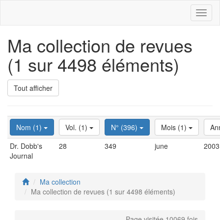
Toggl
naviga
Ma collection de revues
(1 sur 4498 éléments)
Tout afficher
Nom (1)
Vol. (1)
N° (396)
Mois (1)
An
Dr. Dobb's
28
349
june
2003
Journal
Ma collection
Ma collection de revues (1 sur 4498 éléments)
Page visitée 10069 fois