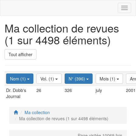
Toggl
naviga
Ma collection de revues
(1 sur 4498 éléments)
Tout afficher
Nom (1)
Vol. (1)
N° (396)
Mois (1)
An
Dr. Dobb's
26
326
july
2001
Journal
Ma collection
Ma collection de revues (1 sur 4498 éléments)
Page visitée 10069 fois