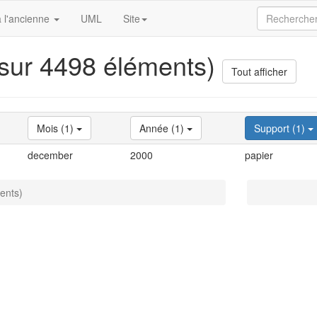
 l'ancienne
UML
Site
 sur 4498 éléments)
Tout afficher
Mois (1)
Année (1)
Support (1)
december
2000
papier
ents)