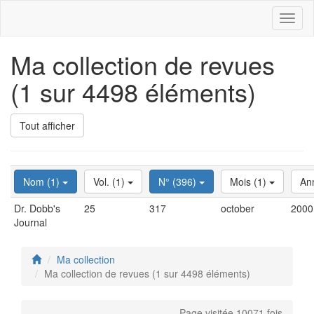
Toggl
naviga
Ma collection de revues
(1 sur 4498 éléments)
Tout afficher
Nom (1)
Vol. (1)
N° (396)
Mois (1)
An
Dr. Dobb's
25
317
october
2000
Journal
Ma collection
Ma collection de revues (1 sur 4498 éléments)
Page visitée 10071 fois