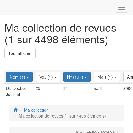
Toggl
naviga
Ma collection de revues
(1 sur 4498 éléments)
Tout afficher
Nom (1)
Vol. (1)
N° (197)
Mois (1)
An
Dr. Dobb's
25
311
april
2000
Journal
Ma collection
Ma collection de revues (1 sur 4498 éléments)
Page visitée 10069 fois