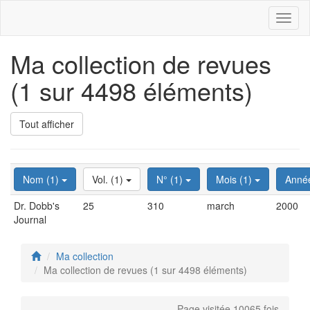
Toggl
naviga
Ma collection de revues
(1 sur 4498 éléments)
Tout afficher
Nom (1)
Vol. (1)
N° (1)
Mois (1)
Anné
Dr. Dobb's
25
310
march
2000
Journal
Ma collection
Ma collection de revues (1 sur 4498 éléments)
Page visitée 10065 fois