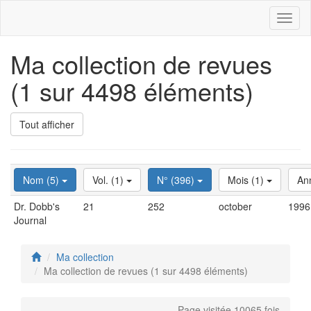
Toggl
naviga
Ma collection de revues
(1 sur 4498 éléments)
Tout afficher
Nom (5)
Vol. (1)
N° (396)
Mois (1)
An
Dr. Dobb's
21
252
october
1996
Journal
Ma collection
Ma collection de revues (1 sur 4498 éléments)
Page visitée 10065 fois