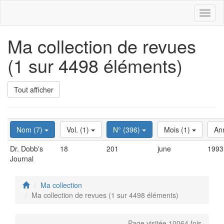
Toggl
naviga
Ma collection de revues
(1 sur 4498 éléments)
Tout afficher
Nom (7)
Vol. (1)
N° (396)
Mois (1)
An
Dr. Dobb's
18
201
june
1993
Journal
Ma collection
Ma collection de revues (1 sur 4498 éléments)
Page visitée 10064 fois