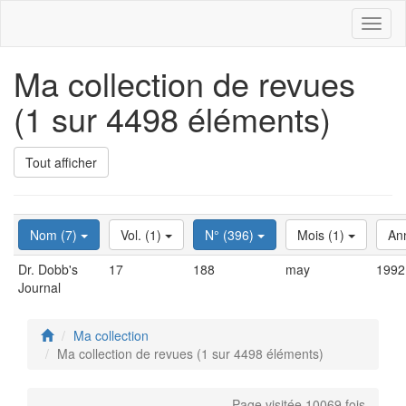
Toggl
naviga
Ma collection de revues
(1 sur 4498 éléments)
Tout afficher
Nom (7)
Vol. (1)
N° (396)
Mois (1)
An
Dr. Dobb's
17
188
may
1992
Journal
Ma collection
Ma collection de revues (1 sur 4498 éléments)
Page visitée 10069 fois