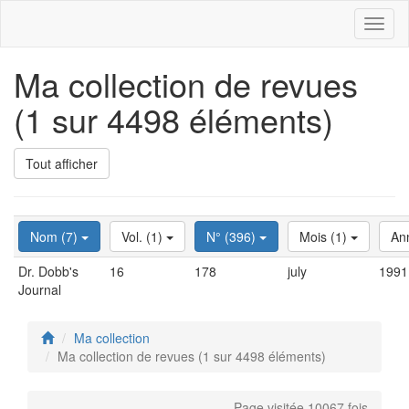
Toggl
naviga
Ma collection de revues
(1 sur 4498 éléments)
Tout afficher
Nom (7)
Vol. (1)
N° (396)
Mois (1)
An
Dr. Dobb's
16
178
july
1991
Journal
Ma collection
Ma collection de revues (1 sur 4498 éléments)
Page visitée 10067 fois