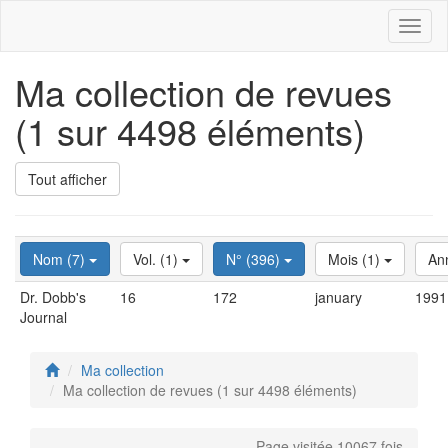
Toggl
naviga
Ma collection de revues
(1 sur 4498 éléments)
Tout afficher
Nom (7)
Vol. (1)
N° (396)
Mois (1)
An
Dr. Dobb's
16
172
january
1991
Journal
Ma collection
Ma collection de revues (1 sur 4498 éléments)
Page visitée 10067 fois