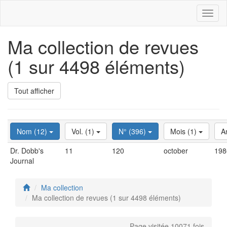
Toggl
naviga
Ma collection de revues
(1 sur 4498 éléments)
Tout afficher
Nom (12)
Vol. (1)
N° (396)
Mois (1)
A
Dr. Dobb's
11
120
october
198
Journal
Ma collection
Ma collection de revues (1 sur 4498 éléments)
Page visitée 10071 fois