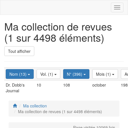
Toggl
naviga
Ma collection de revues
(1 sur 4498 éléments)
Tout afficher
Nom (13)
Vol. (1)
N° (396)
Mois (1)
A
Dr. Dobb's
10
108
october
198
Journal
Ma collection
Ma collection de revues (1 sur 4498 éléments)
Page visitée 10069 fois