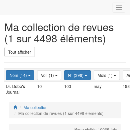
Toggl
naviga
Ma collection de revues
(1 sur 4498 éléments)
Tout afficher
Nom (14)
Vol. (1)
N° (396)
Mois (1)
A
Dr. Dobb's
10
103
may
198
Journal
Ma collection
Ma collection de revues (1 sur 4498 éléments)
Page visitée 10065 fois