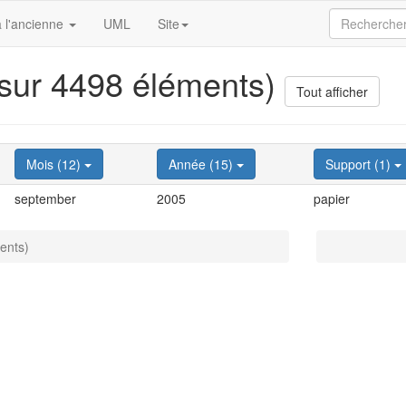
 l'ancienne
UML
Site
 sur 4498 éléments)
Tout afficher
Mois (12)
Année (15)
Support (1)
september
2005
papier
ents)