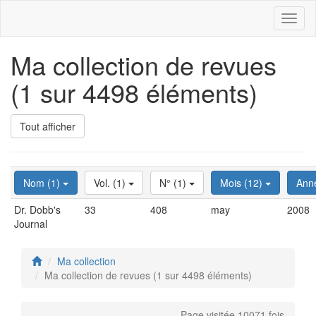
Toggl
naviga
Ma collection de revues
(1 sur 4498 éléments)
Tout afficher
Nom (1)
Vol. (1)
N° (1)
Mois (12)
Ann
Dr. Dobb's
33
408
may
2008
Journal
Ma collection
Ma collection de revues (1 sur 4498 éléments)
Page visitée 10071 fois