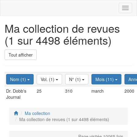
Toggl
naviga
Ma collection de revues
(1 sur 4498 éléments)
Tout afficher
Nom (1)
Vol. (1)
N° (1)
Mois (11)
Ann
Dr. Dobb's
25
310
march
2000
Journal
Ma collection
Ma collection de revues (1 sur 4498 éléments)
Page visitée 10065 fois