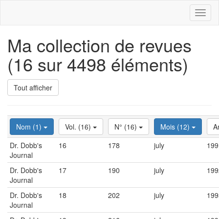
Toggl
naviga
Ma collection de revues
(16 sur 4498 éléments)
Tout afficher
Nom (1)
Vol. (16)
N° (16)
Mois (12)
A
Dr. Dobb's
16
178
july
199
Journal
Dr. Dobb's
17
190
july
199
Journal
Dr. Dobb's
18
202
july
199
Journal