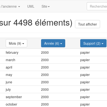
 l'ancienne
UML
Site
 sur 4498 éléments)
Tout afficher
Mois (9)
Année (6)
Support (2)
february
2000
papier
march
2000
papier
april
2000
papier
may
2000
papier
june
2000
papier
july
2000
papier
september
2000
papier
october
2000
papier