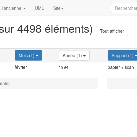
 l'ancienne
UML
Site
 sur 4498 éléments)
Tout afficher
Mois (1)
Année (1)
Support (1)
février
1994
papier + scan
ents)