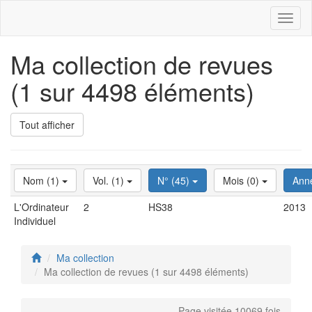
Toggl
naviga
Ma collection de revues
(1 sur 4498 éléments)
Tout afficher
Nom (1)
Vol. (1)
N° (45)
Mois (0)
Ann
L'Ordinateur
2
HS38
2013
Individuel
Ma collection
Ma collection de revues (1 sur 4498 éléments)
Page visitée 10069 fois