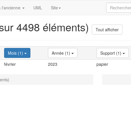
 l'ancienne
UML
Site
 sur 4498 éléments)
Tout afficher
Mois (1)
Année (1)
Support (1)
février
2023
papier
ents)