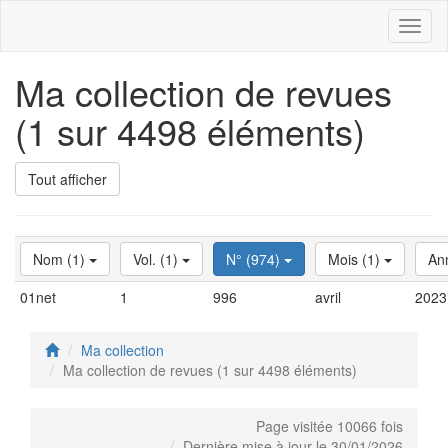
Toggl
naviga
Ma collection de revues
(1 sur 4498 éléments)
Tout afficher
Nom (1)
Vol. (1)
N° (974)
Mois (1)
An
01net
1
996
avril
2023
Ma collection
Ma collection de revues (1 sur 4498 éléments)
Page visitée 10066 fois
Dernière mise à jour le 30/01/2026