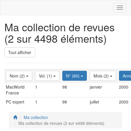
Toggl
naviga
Ma collection de revues
(2 sur 4498 éléments)
Tout afficher
Nom (2)
Vol. (1)
N° (60)
Mois (2)
Ann
MacWorld
1
98
janvier
2000
France
PC expert
1
98
juillet
2000
Ma collection
Ma collection de revues (2 sur 4498 éléments)