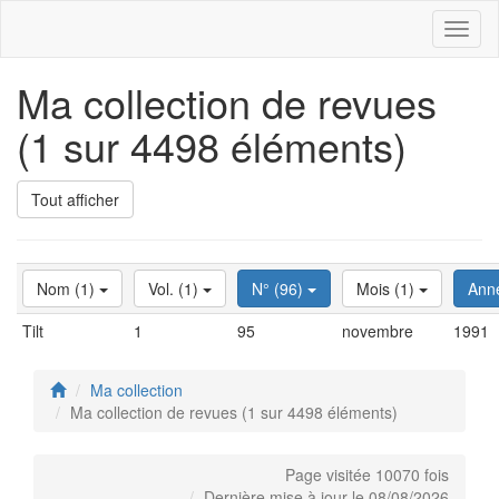
Toggl
naviga
Ma collection de revues
(1 sur 4498 éléments)
Tout afficher
Nom (1)
Vol. (1)
N° (96)
Mois (1)
Ann
Tilt
1
95
novembre
1991
Ma collection
Ma collection de revues (1 sur 4498 éléments)
Page visitée 10070 fois
Dernière mise à jour le 08/08/2026