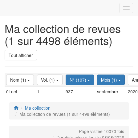
Toggl
naviga
Ma collection de revues
(1 sur 4498 éléments)
Tout afficher
Nom (1)
Vol. (1)
N° (107)
Mois (1)
An
01net
1
937
septembre
2020
Ma collection
Ma collection de revues (1 sur 4498 éléments)
Page visitée 10070 fois
Dernière mise à jour le 08/08/2026