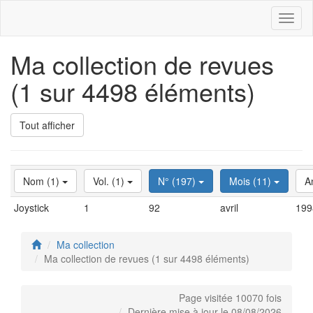
Toggl
naviga
Ma collection de revues
(1 sur 4498 éléments)
Tout afficher
Nom (1)
Vol. (1)
N° (197)
Mois (11)
A
Joystick
1
92
avril
199
Ma collection
Ma collection de revues (1 sur 4498 éléments)
Page visitée 10070 fois
Dernière mise à jour le 08/08/2026