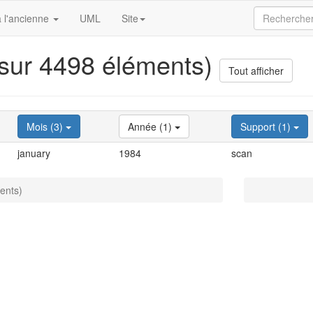
 l'ancienne
UML
Site
 sur 4498 éléments)
Tout afficher
Mois (3)
Année (1)
Support (1)
january
1984
scan
ents)