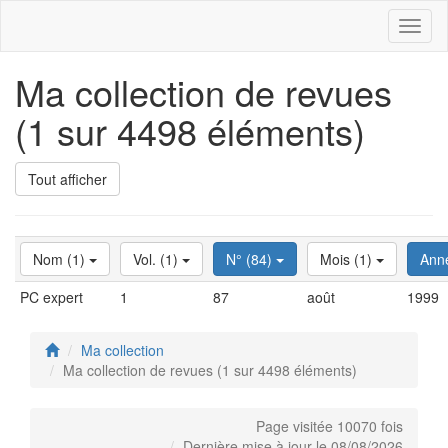
Toggl
naviga
Ma collection de revues
(1 sur 4498 éléments)
Tout afficher
Nom (1)
Vol. (1)
N° (84)
Mois (1)
Ann
PC expert
1
87
août
1999
Ma collection
Ma collection de revues (1 sur 4498 éléments)
Page visitée 10070 fois
Dernière mise à jour le 08/08/2026