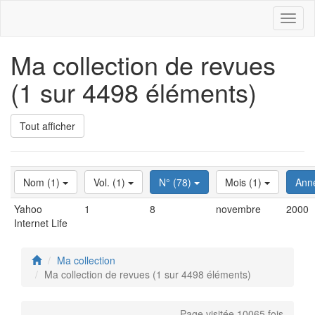
Toggl
naviga
Ma collection de revues
(1 sur 4498 éléments)
Tout afficher
Nom (1)
Vol. (1)
N° (78)
Mois (1)
Ann
Yahoo
1
8
novembre
2000
Internet Life
Ma collection
Ma collection de revues (1 sur 4498 éléments)
Page visitée 10065 fois