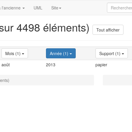
 l'ancienne
UML
Site
 sur 4498 éléments)
Tout afficher
Mois (1)
Année (1)
Support (1)
août
2013
papier
ents)