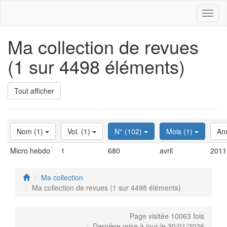
Toggl
naviga
Ma collection de revues
(1 sur 4498 éléments)
Tout afficher
Nom (1)
Vol. (1)
N° (102)
Mois (1)
An
Micro hebdo
1
680
avril
2011
Ma collection
Ma collection de revues (1 sur 4498 éléments)
Page visitée 10063 fois
Dernière mise à jour le 30/01/2026