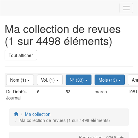
Toggl
naviga
Ma collection de revues
(1 sur 4498 éléments)
Tout afficher
Nom (1)
Vol. (1)
N° (33)
Mois (13)
An
Dr. Dobb's
6
53
march
1981
Journal
Ma collection
Ma collection de revues (1 sur 4498 éléments)
Page visitée 10065 fois