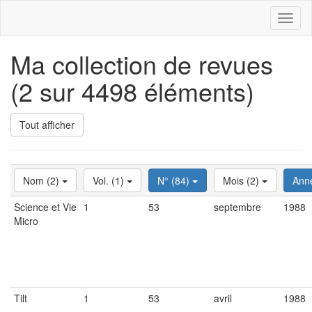
Toggl
naviga
Ma collection de revues
(2 sur 4498 éléments)
Tout afficher
Nom (2)
Vol. (1)
N° (84)
Mois (2)
Ann
Science et Vie
1
53
septembre
1988
Micro
Tilt
1
53
avril
1988