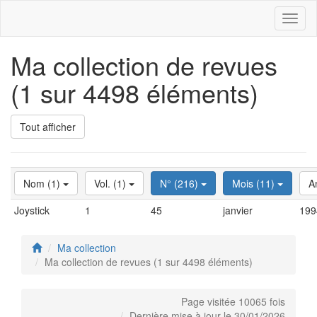
Toggl
naviga
Ma collection de revues
(1 sur 4498 éléments)
Tout afficher
Nom (1)
Vol. (1)
N° (216)
Mois (11)
A
Joystick
1
45
janvier
199
Ma collection
Ma collection de revues (1 sur 4498 éléments)
Page visitée 10065 fois
Dernière mise à jour le 30/01/2026