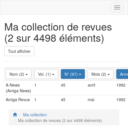
Toggl
naviga
Ma collection de revues
(2 sur 4498 éléments)
Tout afficher
Nom (2)
Vol. (1)
N° (97)
Mois (2)
Ann
A-News
1
45
avril
1992
(Amiga News)
Amiga Revue
1
45
mai
1992
Ma collection
Ma collection de revues (2 sur 4498 éléments)