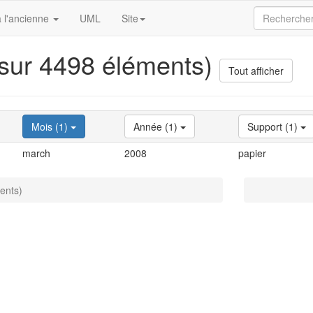
 l'ancienne
UML
Site
 sur 4498 éléments)
Tout afficher
Mois (1)
Année (1)
Support (1)
march
2008
papier
ents)