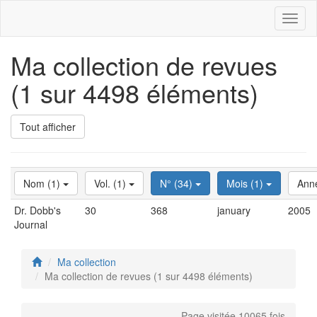
Toggl
naviga
Ma collection de revues
(1 sur 4498 éléments)
Tout afficher
Nom (1)
Vol. (1)
N° (34)
Mois (1)
Ann
Dr. Dobb's
30
368
january
2005
Journal
Ma collection
Ma collection de revues (1 sur 4498 éléments)
Page visitée 10065 fois