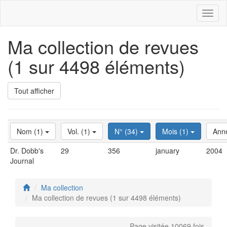
Toggl
naviga
Ma collection de revues
(1 sur 4498 éléments)
Tout afficher
Nom (1)
Vol. (1)
N° (34)
Mois (1)
Ann
Dr. Dobb's
29
356
january
2004
Journal
Ma collection
Ma collection de revues (1 sur 4498 éléments)
Page visitée 10069 fois