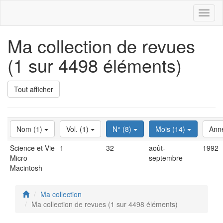
Toggl
naviga
Ma collection de revues
(1 sur 4498 éléments)
Tout afficher
Nom (1)
Vol. (1)
N° (8)
Mois (14)
Ann
Science et Vie
1
32
août-
1992
Micro
septembre
Macintosh
Ma collection
Ma collection de revues (1 sur 4498 éléments)