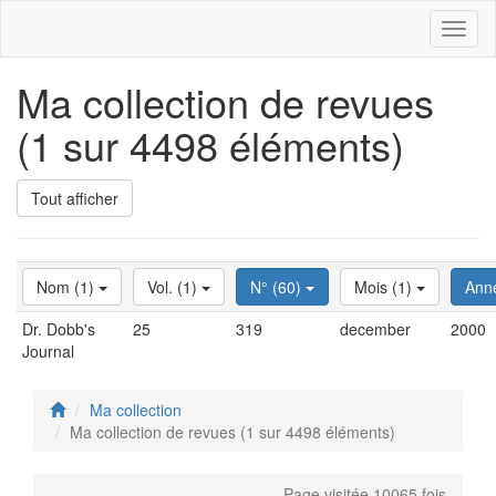
Toggl
naviga
Ma collection de revues
(1 sur 4498 éléments)
Tout afficher
Nom (1)
Vol. (1)
N° (60)
Mois (1)
Ann
Dr. Dobb's
25
319
december
2000
Journal
Ma collection
Ma collection de revues (1 sur 4498 éléments)
Page visitée 10065 fois