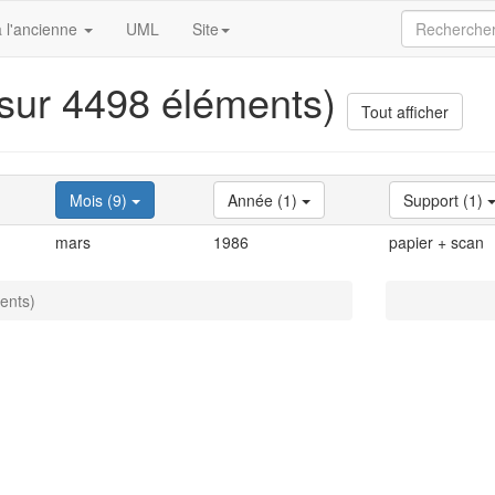
 l'ancienne
UML
Site
 sur 4498 éléments)
Tout afficher
Mois (9)
Année (1)
Support (1)
mars
1986
papier + scan
ents)