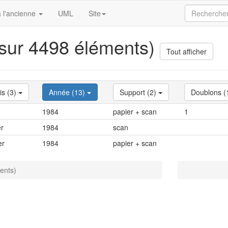
 l'ancienne
UML
Site
 sur 4498 éléments)
Tout afficher
is (3)
Année (13)
Support (2)
Doublons (
1984
papier + scan
1
er
1984
scan
er
1984
papier + scan
ents)