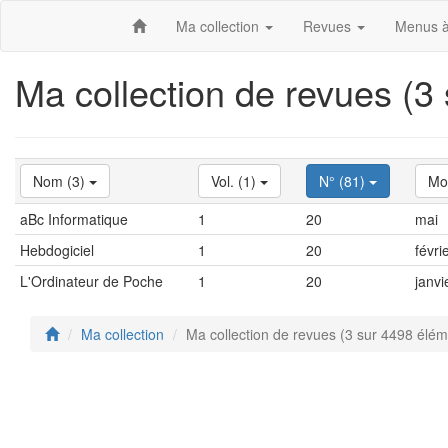
Ma collection
Revues
Menus à
Ma collection de revues (3
Nom (3)
Vol. (1)
N° (81)
Mo
aBc Informatique
1
20
mai
Hebdogiciel
1
20
févri
L'Ordinateur de Poche
1
20
janvi
Ma collection
Ma collection de revues (3 sur 4498 élém