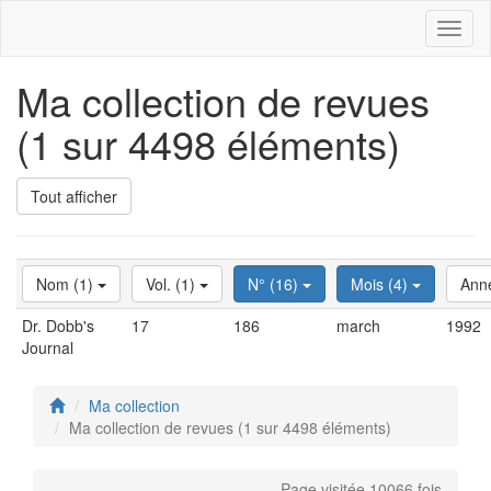
Toggl
naviga
Ma collection de revues
(1 sur 4498 éléments)
Tout afficher
Nom (1)
Vol. (1)
N° (16)
Mois (4)
Ann
Dr. Dobb's
17
186
march
1992
Journal
Ma collection
Ma collection de revues (1 sur 4498 éléments)
Page visitée 10066 fois