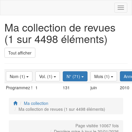
Toggl
naviga
Ma collection de revues
(1 sur 4498 éléments)
Tout afficher
Nom (1)
Vol. (1)
N° (71)
Mois (1)
Ann
Programmez !
1
131
juin
2010
Ma collection
Ma collection de revues (1 sur 4498 éléments)
Page visitée 10067 fois
Dernière mise à jour le 30/01/2026